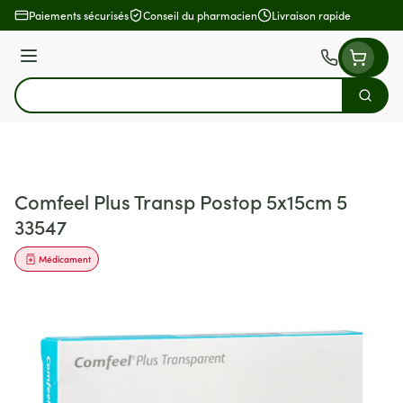
Aller au contenu
Paiements sécurisés
Conseil du pharmacien
Livraison rapide
Menu
Cherch
Rechercher
Comfeel Plus Transp Postop 5x15cm 5
33547
Médicament