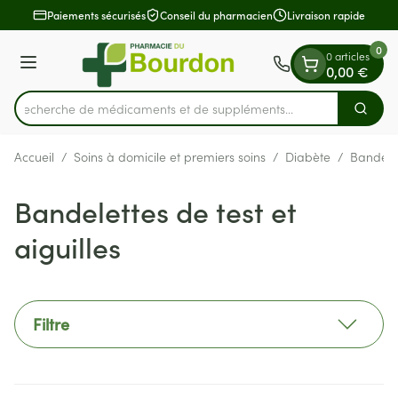
Diapositive 1 de 1
Aller au contenu
Paiements sécurisés
Conseil du pharmacien
Livraison rapide
0
0 articles
Menu
0,00 €
Recherche de médicaments et d
Cherch
Rechercher
Accueil
/
Soins à domicile et premiers soins
/
Diabète
/
Bandelet
Bandelettes de test et
aiguilles
Filtre