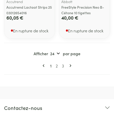
Accutrend
Abbott
Accutrend Lactaat Strips 25
FreeStyle Precision Neo B-
03012654016
Cétone 10 tigettes
60,05 €
40,00 €
En rupture de stock
En rupture de stock
Afficher
par page
Pages
Vous lisez actuellement la page
Page
Page
1
2
3
Contactez-nous