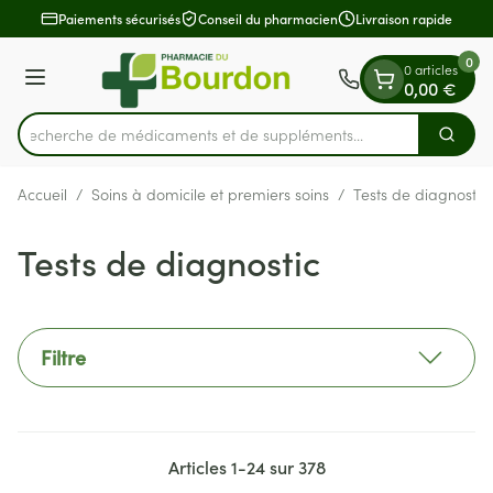
Diapositive 1 de 1
Aller au contenu
Paiements sécurisés
Conseil du pharmacien
Livraison rapide
0
0 articles
Menu
0,00 €
Recherche de médicaments et de s
Cherch
Rechercher
Accueil
/
Soins à domicile et premiers soins
/
Tests de diagnostic
Tests de diagnostic
Filtre
Articles
1
-
24
sur
378