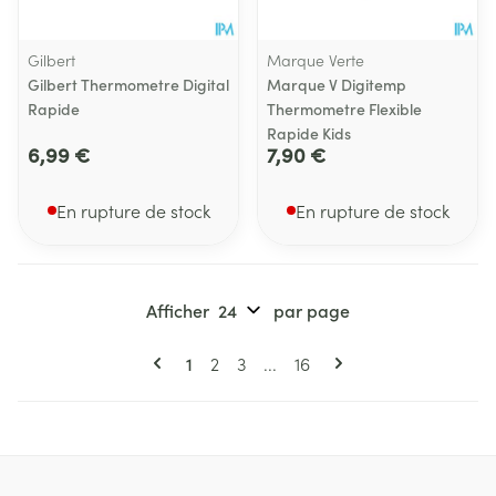
Gilbert
Marque Verte
Gilbert Thermometre Digital
Marque V Digitemp
Rapide
Thermometre Flexible
Rapide Kids
6,99 €
7,90 €
En rupture de stock
En rupture de stock
Afficher
par page
Pages
Vous lisez actuellement la page
Page
Page
Page
1
2
3
...
16