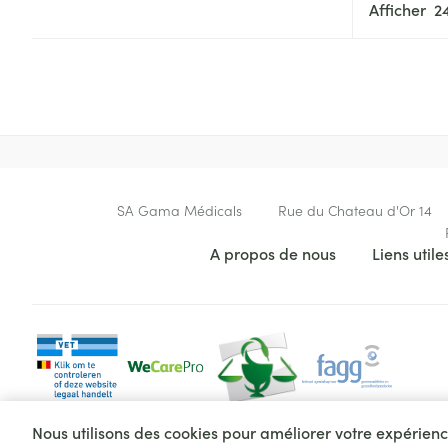
Tablettes
Afficher
appareils aéro
Pieds et jambe
Crème, gel et 
Accessoires aé
Pieds secs, call
crevasses
Oxygène
Système respir
Ampoules
Callosités
Cors
Muscles et arti
Contactez-nous
SA Gama Médicals
Rue du Chateau d'Or 14
Afficher plus
Liens utiles
A propos de nous
Liens utile
Infections
Aiguilles et ser
Seringues
Spécifiquement
hommes
Solution inject
Poux
Soins du corps
Aiguilles
Déodorants
Aiguilles stylo
Nous utilisons des cookies pour améliorer votre expérience
Diagnostiques
Soins du visag