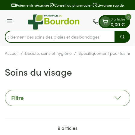
Diapositive 1 de 1
Aller au contenu
Paiements sécurisés
Conseil du pharmacien
Livraison rapide
0
0 articles
Menu
0,00 €
z rapidement des soins des plaies et des bandages
Cherch
Rechercher
Accueil
/
Beauté, soins et hygiène
/
Spécifiquement pour les ho
Soins du visage
Filtre
9
articles