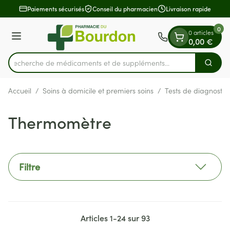
Diapositive 1 de 1
Aller au contenu
Paiements sécurisés
Conseil du pharmacien
Livraison rapide
0
0 articles
Menu
0,00 €
Recherche de médicaments et de
Cherch
Rechercher
Accueil
/
Soins à domicile et premiers soins
/
Tests de diagnostic
Thermomètre
Filtre
Articles
1
-
24
sur
93