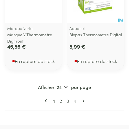
Marque Verte
Aquacel
Marque V Thermometre
Biopax Thermometre Digital
Digifront
45,56 €
5,99 €
En rupture de stock
En rupture de stock
Afficher
par page
Pages
Vous lisez actuellement la page
Page
Page
Page
1
2
3
4