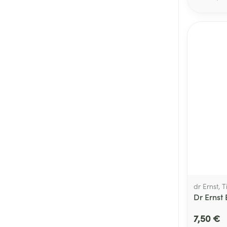
Afficher plus
Cheveux
Piluliers et acc
Soins du visag
Taches de pigm
Peau sensible -
Peau mixte
Peau terne
Afficher plus
dr Ernst, 
Dr Ernst
7,50 €
Ronflement