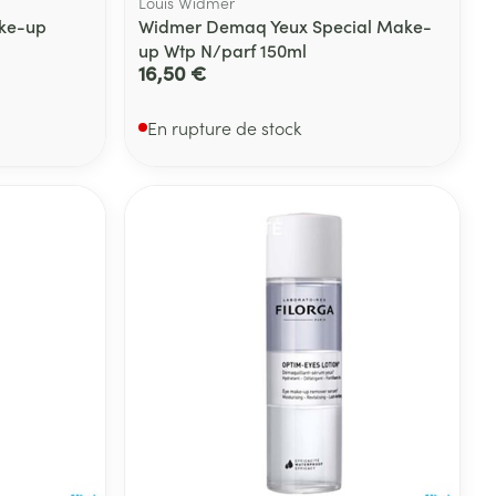
Louis Widmer
ake-up
Widmer Demaq Yeux Special Make-
up Wtp N/parf 150ml
16,50 €
En rupture de stock