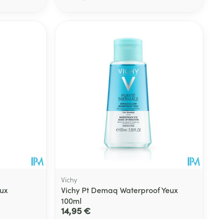
Eau micellaire
s
Yeux
s
Afficher plus
ti-insectes
Senteur
Vichy
ux
Vichy Pt Demaq Waterproof Yeux
100ml
14,95 €
CBD