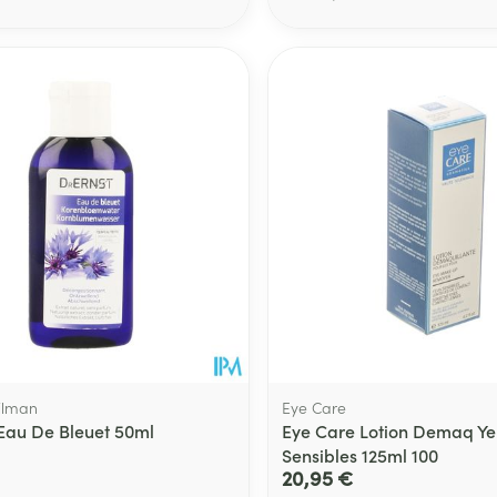
Soin intime
Afficher plu
Ombres à paupières
Massage
Afficher plus
Afficher plu
essoires
Masques chirurgique
e
Compléments
Répulsifs an
nutritionnels
entation
 peau irritée
Tilman
Eye Care
 Eau De Bleuet 50ml
Eye Care Lotion Demaq Ye
Sensibles 125ml 100
20,95 €
Autobronzants
Rasage