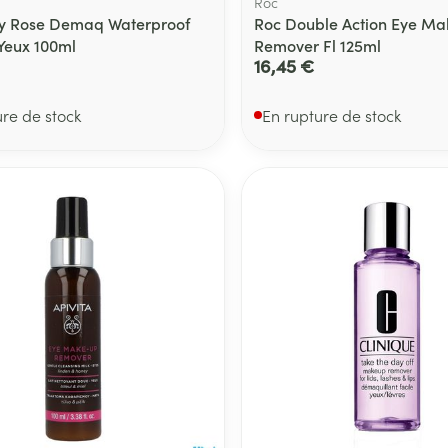
Roc
ry Rose Demaq Waterproof
Roc Double Action Eye M
Yeux 100ml
Remover Fl 125ml
16,45 €
ure de stock
En rupture de stock