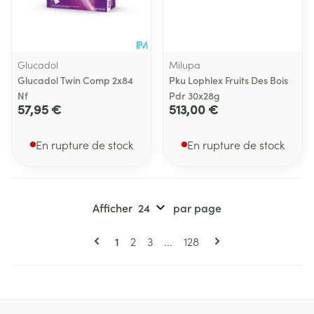
Glucadol
Milupa
Glucadol Twin Comp 2x84
Pku Lophlex Fruits Des Bois
Nf
Pdr 30x28g
57,95 €
513,00 €
En rupture de stock
En rupture de stock
Afficher
par page
Pages
Vous lisez actuellement la page
Page
Page
Page
1
2
3
...
128