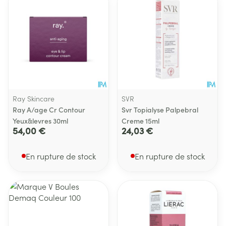
Ray Skincare
SVR
Ray A/age Cr Contour
Svr Topialyse Palpebral
Yeux&levres 30ml
Creme 15ml
54,00 €
24,03 €
En rupture de stock
En rupture de stock