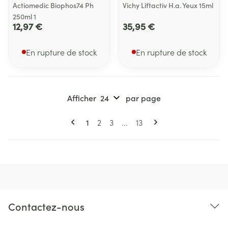
Actiomedic Biophos74 Ph
Vichy Liftactiv H.a. Yeux 15ml
250ml 1
12,97 €
35,95 €
En rupture de stock
En rupture de stock
Afficher
par page
Pages
Vous lisez actuellement la page
Page
Page
Page
1
2
3
...
13
Contactez-nous