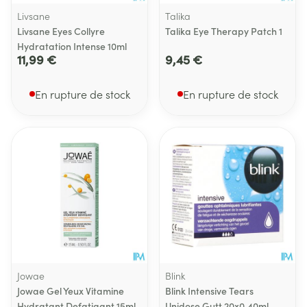
Livsane
Talika
Livsane Eyes Collyre
Talika Eye Therapy Patch 1
Hydratation Intense 10ml
11,99 €
9,45 €
En rupture de stock
En rupture de stock
Jowae
Blink
Jowae Gel Yeux Vitamine
Blink Intensive Tears
Hydratant Defatigant 15ml
Unidose Gutt 20x0,40ml