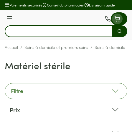
Aller au contenu
Paiements sécurisés
Conseil du pharmacien
Livraison rapide
Menu
Cherch
Rechercher
Accueil
/
Soins à domicile et premiers soins
/
Soins à domicile
/
Matériel stérile
Filtre
Passer à la liste des produits
Prix
filter