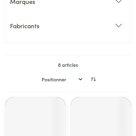
Marques
filter
Fabricants
filter
8
articles
Trier par: