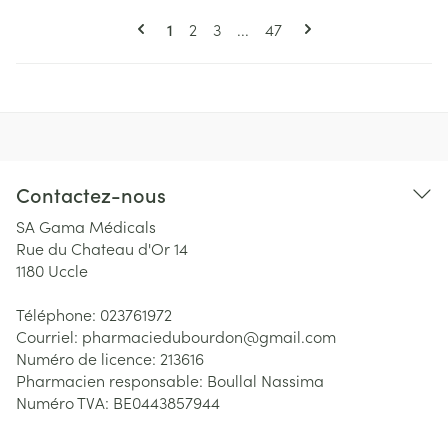
Pages
Vous lisez actuellement la page
Page
Page
Page
1
2
3
...
47
Contactez-nous
SA Gama Médicals
Rue du Chateau d'Or 14
1180
Uccle
Téléphone:
023761972
Courriel:
pharmaciedubourdon@
gmail.com
Numéro de licence:
213616
Pharmacien responsable:
Boullal Nassima
Numéro TVA:
BE0443857944