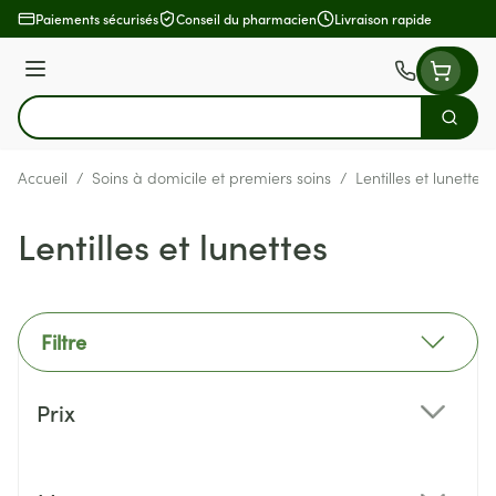
Aller au contenu
Paiements sécurisés
Conseil du pharmacien
Livraison rapide
Menu
Cherch
Rechercher
Accueil
/
Soins à domicile et premiers soins
/
Lentilles et lunettes
Lentilles et lunettes
Filtre
Passer à la liste des produits
Prix
filter