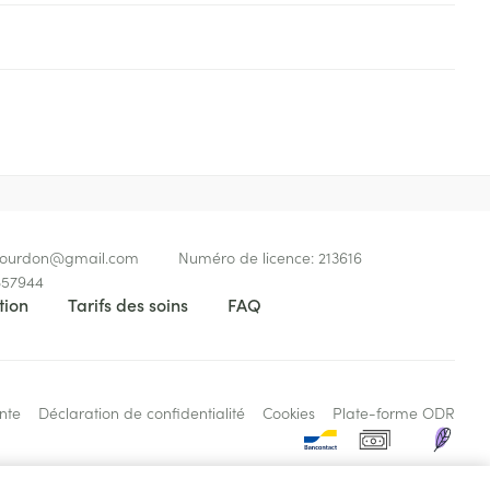
Eau micellaire
s
Yeux
s
Afficher plus
ti-insectes
Senteur
bourdon@
gmail.com
Numéro de licence:
213616
57944
tion
Tarifs des soins
FAQ
nte
Déclaration de confidentialité
Cookies
Plate-forme ODR
CBD