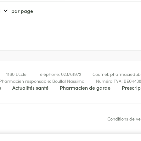
Soin intime
Afficher plu
Ombres à paupières
Massage
par page
Afficher plus
Afficher plu
essoires
Masques chirurgique
e
Compléments
Répulsifs an
nutritionnels
entation
 peau irritée
1180
Uccle
Téléphone:
023761972
Courriel:
pharmaciedu
Pharmacien responsable:
Boullal Nassima
Numéro TVA:
BE04438
s
Actualités santé
Pharmacien de garde
Prescrip
Conditions de ve
Autobronzants
Rasage