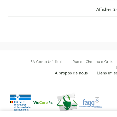
Afficher
Cheveux
Piluliers et acc
Soins du visag
Taches de pigm
Contactez-nous
Peau sensible -
SA Gama Médicals
Rue du Chateau d'Or 14
Peau mixte
Liens utiles
A propos de nous
Liens utile
Peau terne
Afficher plus
Ronflement