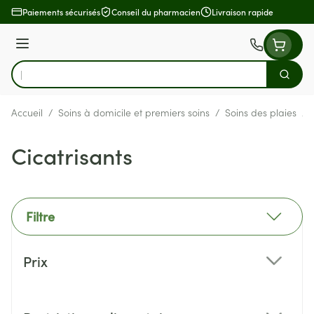
Aller au contenu
Paiements sécurisés
Conseil du pharmacien
Livraison rapide
Menu
Cherch
Rechercher
Accueil
/
Soins à domicile et premiers soins
/
Soins des plaies
/
Cicatrisants
Filtre
Passer à la liste des produits
Prix
filter