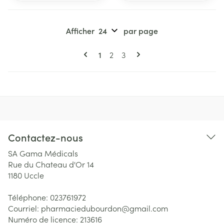
Afficher
par page
Pages
Vous lisez actuellement la page
Page
Page
1
2
3
Contactez-nous
SA Gama Médicals
Rue du Chateau d'Or 14
1180
Uccle
Téléphone:
023761972
Courriel:
pharmaciedubourdon@
gmail.com
Numéro de licence:
213616