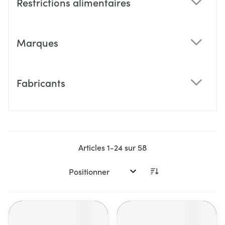
Restrictions alimentaires
filter
Marques
filter
Fabricants
filter
Articles
1
-
24
sur
58
Trier par: