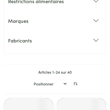
Restrictions alimentaires
filter
Marques
filter
Fabricants
filter
Articles
1
-
24
sur
40
Trier par: