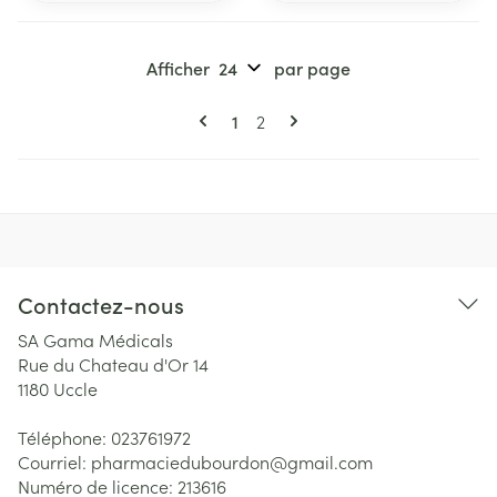
Afficher
par page
Pages
Vous lisez actuellement la page
Page
1
2
Contactez-nous
SA Gama Médicals
Rue du Chateau d'Or 14
1180
Uccle
Téléphone:
023761972
Courriel:
pharmaciedubourdon@
gmail.com
Numéro de licence:
213616