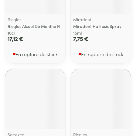
Ricqles
Miradent
Ricqles Alcool De Menthe Fl
Miradent Halitosis Spray
10cl
15ml
17,12 €
7,75 €
En rupture de stock
En rupture de stock
Sotrexco
Ricqles