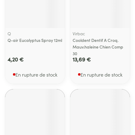
Q
Virbac
Q-air Eucalyptus Spray 12ml
Cooldent Dentif A Croq.
Mauv.haleine Chien Comp
30
4,20 €
13,69 €
En rupture de stock
En rupture de stock