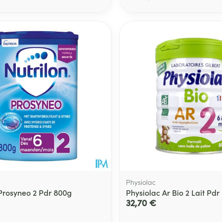
Soin intime
Afficher plu
Ombres à paupières
Massage
Afficher plus
Afficher plu
essoires
Masques chirurgique
e
Compléments
Répulsifs an
nutritionnels
entation
 peau irritée
Physiolac
 Prosyneo 2 Pdr 800g
Physiolac Ar Bio 2 Lait Pdr
32,70 €
Autobronzants
Rasage