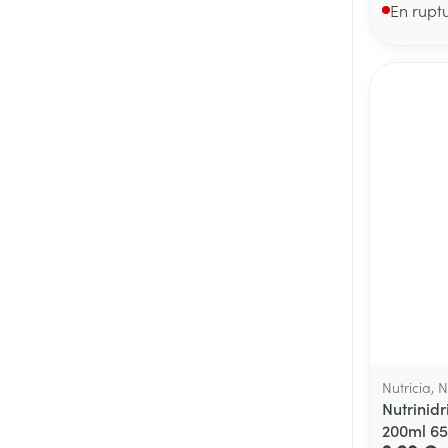
En rupt
Nutricia, N
Nutrinidr
200ml 6