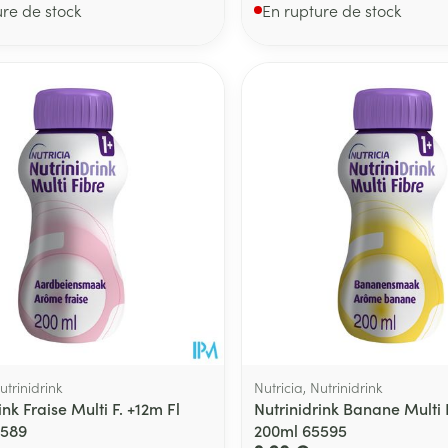
ure de stock
En rupture de stock
utrinidrink
Nutricia, Nutrinidrink
ink Fraise Multi F. +12m Fl
Nutrinidrink Banane Multi F
5589
200ml 65595