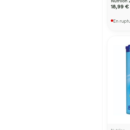
Nutrilon 
18,99 €
En rupt
Nutrilon