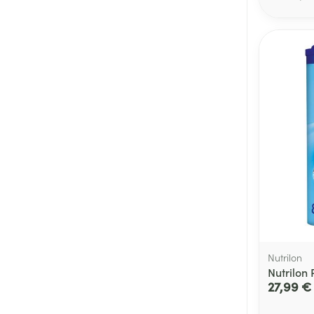
Afficher plus
Cheveux
Piluliers et acc
Soins du visag
Taches de pigm
Peau sensible -
Peau mixte
Peau terne
Afficher plus
Nutrilon
Nutrilon
27,99 €
Ronflement