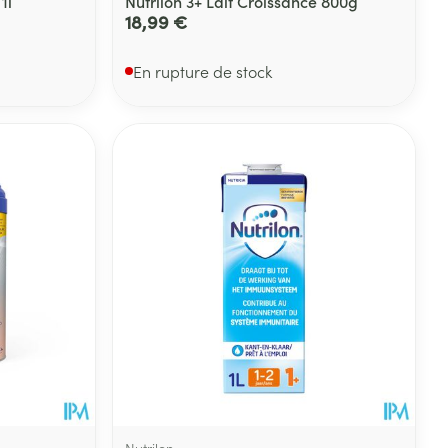
1l
Nutrilon 3+ Lait Croissance 800g
18,99 €
En rupture de stock
Nutrilon