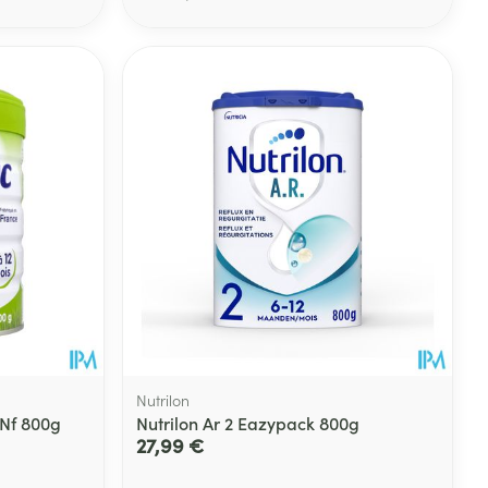
Eau micellaire
s
Yeux
s
Afficher plus
ti-insectes
Senteur
Nutrilon
 Nf 800g
Nutrilon Ar 2 Eazypack 800g
27,99 €
CBD