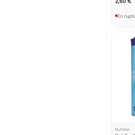
2,60 €
En rupt
Nutrilon