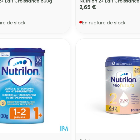
2+ Lait Croissance 800g
Nutrilon 2+ Lait Croissance 
2,65 €
ure de stock
En rupture de stock
Nutrilon