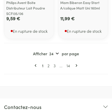
Philips Avent Boite
Mam Biberon Easy Start
Distributeur Lait Poudre
A/colique Matt Uni 160ml
SCF135/06
9,59 €
11,99 €
En rupture de stock
En rupture de stock
Afficher
par page
Pages
Vous lisez actuellement la page
Page
Page
Page
1
2
3
...
14
Contactez-nous