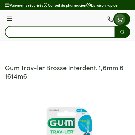
Aller au contenu
Paiements sécurisés
Conseil du pharmacien
Livraison rapide
Menu
Cherch
Rechercher
Gum Trav-ler Brosse Interdent. 1,6mm 6
1614m6