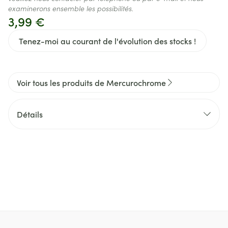
examinerons ensemble les possibilités.
3,99 €
Tenez-moi au courant de l'évolution des stocks !
Voir tous les produits de Mercurochrome
Détails
CNK
3341674
Fabricants
Urgo
Marques
Mercurochrome
Température ambiante (15°C -
Préservation