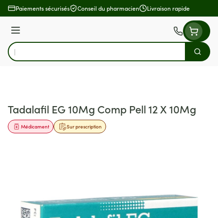
Aller au contenu
Paiements sécurisés
Conseil du pharmacien
Livraison rapide
Menu
Cherch
Rechercher
Tadalafil EG 10Mg Comp Pell 12 X 10Mg
Médicament
Sur prescription