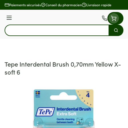
Aller au contenu
Paiements sécurisés
Conseil du pharmacien
Livraison rapide
Menu
Cherch
Rechercher
Tepe Interdental Brush 0,70mm Yellow X-
soft 6