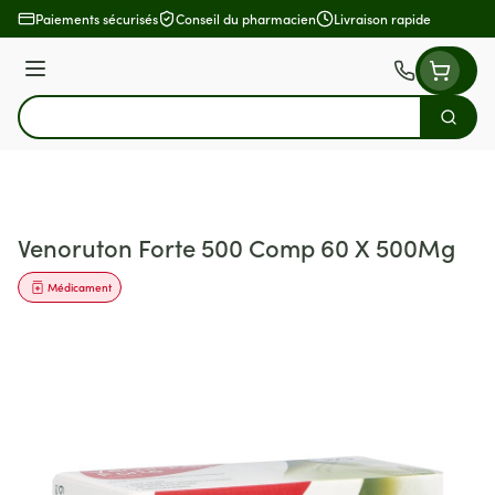
Aller au contenu
Paiements sécurisés
Conseil du pharmacien
Livraison rapide
Menu
Cherch
Rechercher
Venoruton Forte 500 Comp 60 X 500Mg
Médicament