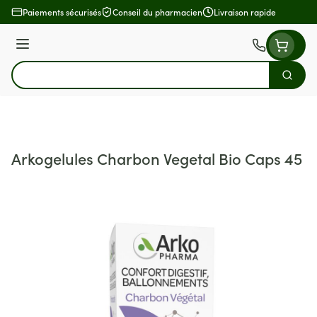
Aller au contenu
Paiements sécurisés
Conseil du pharmacien
Livraison rapide
Menu
Cherch
Rechercher
Arkogelules Charbon Vegetal Bio Caps 45