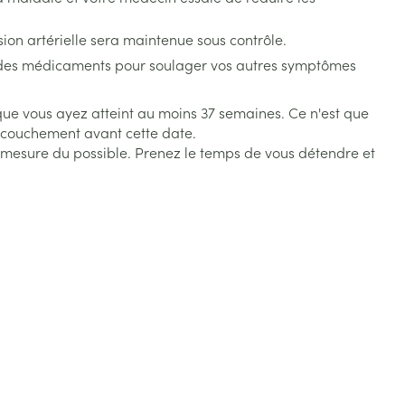
Bain et douche
Lit
nsion artérielle sera maintenue sous contrôle.
Escarres
 des médicaments pour soulager vos autres symptômes
e
Voies urinaires
e
Afficher plus
e vous ayez atteint au moins 37 semaines. Ce n'est que
au soleil
ccouchement avant cette date.
xiété et stress
Arrêter de fumer
s
 la mesure du possible. Prenez le temps de vous détendre et
Médicaments anti-
 orthopédie:
Instruments
tumoraux
rthopédiques
t hygiène
Démaquillage et
nettoyage
Anesthésie
 et
Lait, gel, huile et crème de
on
nettoyage
time
Tonic - lotion
ie
Médications diverses
pieds
Eau micellaire
s