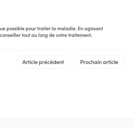
Yeux
s
Afficher plus
ue possible pour traiter la maladie. En agissant
onseiller tout au long de votre traitement.
ti-insectes
Senteur
Article précédent
Prochain article
CBD