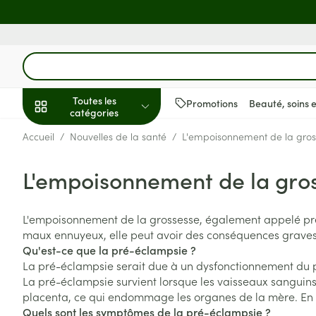
Aller au contenu
Rechercher
Toutes les
Promotions
Beauté, soins 
catégories
Accueil
/
Nouvelles de la santé
/
L'empoisonnement de la gross
Beauté, soins et
hygiène
Afficher le sous-menu pour la 
L'empoisonnement de la gross
Soins du cuir c
Minceur
Grossesse
Mémoire
Aromathérapie
Lentilles et lune
Insectes
Système gastro-
Régime, alimentation &
des cheveux
vitamines
Substituts de r
Lingerie de ma
Diffuseur
Produits pour le
Soins des piqûr
Antiacides
Afficher le sous-menu pour la
L'empoisonnement de la grossesse, également appelé pré-
Peignes - démê
Sexualité
Réducteur d'ap
Allaitement
Huiles essentiel
Lunettes
Anti Insectes
Foie, vésicule bi
maux ennuyeux, elle peut avoir des conséquences graves po
cheveux
Grossesse et enfants
pancréas
Qu'est-ce que la pré-éclampsie ?
Ventre plat
Soins du corps
Complexe - co
Pince tiques
Afficher le sous-menu pour la 
Irritation du cu
La pré-éclampsie serait due à un dysfonctionnement du pl
Nausées vomis
cheveux abîmé
Brûleurs de gra
Vitamines et c
Jambes lourde
La pré-éclampsie survient lorsque les vaisseaux sanguins
Vitalité 50+
nutritionnels
Laxatifs
placenta, ce qui endommage les organes de la mère. En gén
Afficher le sous-menu pour la 
Produits coiffan
Afficher plus
Quels sont les symptômes de la pré-éclampsie ?
Oligo-élément
Chiens
spray