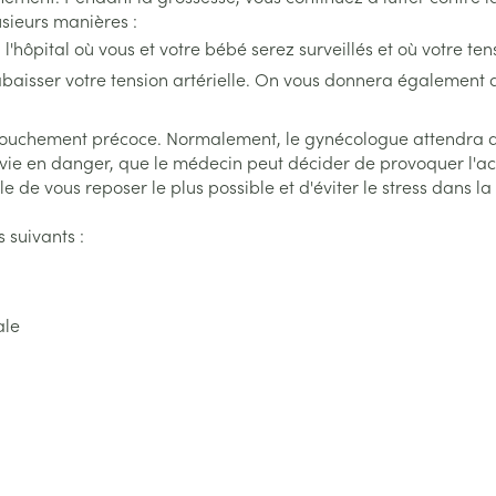
rosol
sieurs manières :
aiguilles
osités et
Vernis à ongles
Après-soleil
accessoires
l'hôpital où vous et votre bébé serez surveillés et où votre te
Autres produits diabète
Mycose des ongles
Lèvres
isser votre tension artérielle. On vous donnera également
atoire
Système hormonal
Gynécologi
Aiguilles pour seringues à
Rongement des ongles
Banc solair
insuline
couchement précoce. Normalement, le gynécologue attendra qu
Renforcement des ongles
Préparation 
Afficher plus
 vie en danger, que le médecin peut décider de provoquer l'a
culations
Système nerveux
Insomnie, an
Afficher plus
Afficher plu
ble de vous reposer le plus possible et d'éviter le stress dans
 suivants :
Immunité
Allergie
ingues
Sondes, baxters et
Bandages et
cathéters
bandages o
 pour les
Maquillage
Sexualité e
Sondes
Ventre
intime
ale
able
Pinceaux et ustensiles de
Acné
Oreille
Accessoires pour sondes
Bras
Préservatifs
maquillage
contracepti
Baxters
Coude
Eye-liners
Bien-être in
Minceur
Homeopath
Catheters
Cheville et 
e
Mascaras
Soin intime
Afficher plu
Ombres à paupières