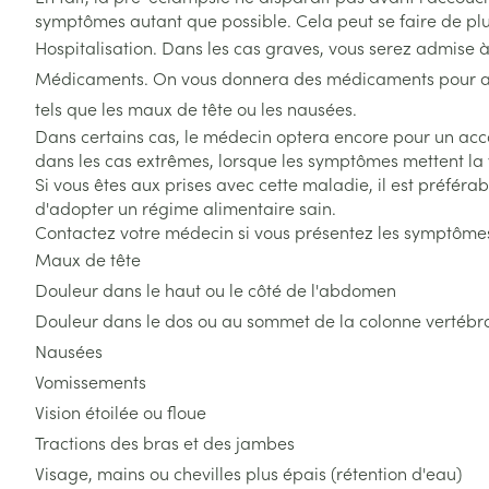
Accessoires aé
symptômes autant que possible. Cela peut se faire de plu
Pieds secs, call
Hospitalisation. Dans les cas graves, vous serez admise à 
crevasses
Oxygène
Médicaments. On vous donnera des médicaments pour aba
Système respir
Ampoules
tels que les maux de tête ou les nausées.
Callosités
Dans certains cas, le médecin optera encore pour un ac
dans les cas extrêmes, lorsque les symptômes mettent la
Cors
Muscles et arti
Si vous êtes aux prises avec cette maladie, il est préféra
Afficher plus
d'adopter un régime alimentaire sain.
Contactez votre médecin si vous présentez les symptômes
Infections
Aiguilles et ser
Maux de tête
Douleur dans le haut ou le côté de l'abdomen
Seringues
Spécifiquement
hommes
Douleur dans le dos ou au sommet de la colonne vertébr
Solution inject
Poux
Nausées
Soins du corps
Aiguilles
Vomissements
Déodorants
Aiguilles stylo
Vision étoilée ou floue
Diagnostiques
Soins du visag
Afficher plus
Tractions des bras et des jambes
Visage, mains ou chevilles plus épais (rétention d'eau)