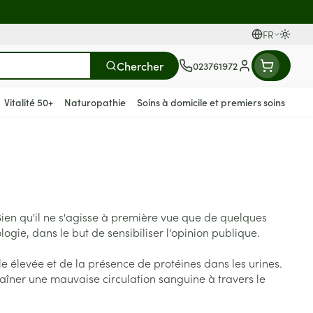
FR
Passer
Langues
Chercher
023761972
Menu client
Vitalité 50+
Naturopathie
Soins à domicile et premiers soins
t compléments
tielles
s
ièvre
Mains
Nutrithérapie et bien-être
Vue
Gemmothérapie
Incontinence
Chevaux
Minéraux, vitamines et
s
toniques
rge
ants
Soins des mains
Yeux
Alèses
ien qu'il ne s'agisse à première vue que de quelques
Minéraux
rticulations
Bas de contention
fièvre
 maternité
Hygiène des mains
Nez
Culottes d'incontinence
ogie, dans le but de sensibiliser l'opinion publique.
ts - détox
Vitamines
giene
Manucure & pédicure
Gorge
Protections
e élevée et de la présence de protéines dans les urines.
nés
t compléments
Os, muscles et articulations
Slips absorbants
aîner une mauvaise circulation sanguine à travers le
s
anatomiques
Afficher plus
apie
oiseaux
Phytothérapie
Soins des plaies
s