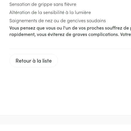
Sensation de grippe sans fièvre
Cheveux
Altération de la sensibilité à la lumière
Piluliers et acc
Saignements de nez ou de gencives soudains
Vous pensez que vous ou l'un de vos proches souffrez de p
rapidement, vous éviterez de graves complications. Votre 
Soins du visag
Taches de pigm
Peau sensible -
Retour à la liste
Peau mixte
Peau terne
Afficher plus
Ronflement