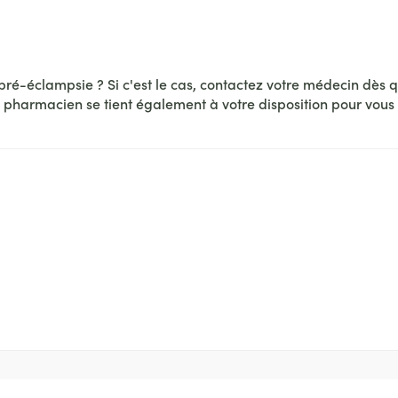
Massage
Afficher plus
Afficher plu
essoires
Masques chirurgique
ré-éclampsie ? Si c'est le cas, contactez votre médecin dès q
pharmacien se tient également à votre disposition pour vous c
e
Compléments
Répulsifs an
nutritionnels
entation
 peau irritée
Autobronzants
Rasage