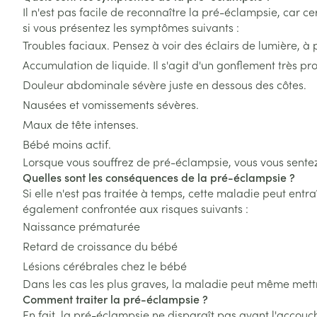
Afficher plus
Afficher plus
Naturopathie
Il n'est pas facile de reconnaître la pré-éclampsie, car
Afficher le sous-menu pour la
Soins des chev
si vous présentez les symptômes suivants :
Soins à domicile et
Troubles faciaux. Pensez à voir des éclairs de lumière, à pe
Afficher plus
Huiles végétale
Griffes et sabot
premiers soins
Soins à domicil
Peau
Accumulation de liquide. Il s'agit d'un gonflement très p
Afficher le sous-menu pour la 
Douleur abdominale sévère juste en dessous des côtes.
Piles
Désinfecter
Animaux et insectes
Digestion
Nausées et vomissements sévères.
Bouche
Afficher le sous-menu pour la
Accessoires
Mycoses
Maux de tête intenses.
Bouche sèche
Médicaments
Matériel stérile
Boutons de fièv
Bébé moins actif.
Pelage, peau 
Afficher le sous-menu pour l
antiviraux
Brosses à dents
Lorsque vous souffrez de pré-éclampsie, vous vous sente
Quelles sont les conséquences de la pré-éclampsie ?
Anti-prurigneu
Accessoires int
Si elle n'est pas traitée à temps, cette maladie peut en
fil dentaire
également confrontée aux risques suivants :
Prothèses dent
Naissance prématurée
Retard de croissance du bébé
Afficher plus
Aérosolthérapie
Jambes lourde
Lésions cérébrales chez le bébé
oxygène
Dans les cas les plus graves, la maladie peut même mettr
Tablettes
Comment traiter la pré-éclampsie ?
appareils aéro
Pieds et jambe
En fait, la pré-éclampsie ne disparaît pas avant l'accouc
Crème, gel et 