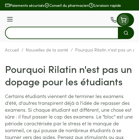
Aller au contenu
Paiements sécurisés
Conseil du pharmacien
Livraison rapide
Menu
Cherch
Rechercher
Accueil
/
Nouvelles de la santé
/
Pourquoi Rilatin n'est pas un d
Pourquoi Rilatin n'est pas un
dopage pour les étudiants
Certains étudiants viennent de terminer les examens
d'été, d'autres transpirent déjà à l'idée de repasser des
examens. Si chaque étudiant est différent, une chose est
sûre : il faut passer le cap des examens. Le "bloc" est une
période caractérisée par le stress et le manque de
sommeil, ce qui pousse de nombreux étudiants à se
tourner vers des aides. Pensez aux stimulants ou aux