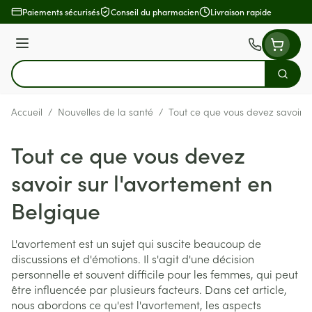
Aller au contenu
Paiements sécurisés
Conseil du pharmacien
Livraison rapide
Menu
Cherch
Rechercher
Accueil
/
Nouvelles de la santé
/
Tout ce que vous devez savoir s
Tout ce que vous devez
savoir sur l'avortement en
Belgique
L'avortement est un sujet qui suscite beaucoup de
discussions et d'émotions. Il s'agit d'une décision
personnelle et souvent difficile pour les femmes, qui peut
être influencée par plusieurs facteurs. Dans cet article,
nous abordons ce qu'est l'avortement, les aspects