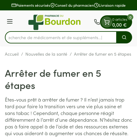
Diapositive 1 de 1
Aller au contenu
Paiements sécurisés
Conseil du pharmacien
Livraison rapide
0
0 articles
Menu
0,00 €
Recherche de médicaments et de suppléments...
Cherch
Rechercher
Accueil
/
Nouvelles de la santé
/
Arrêter de fumer en 5 étapes
Arrêter de fumer en 5
étapes
Êtes-vous prêt à arrêter de fumer ? Il n’est jamais trop
tard pour faire la transition vers une vie plus saine et
sans tabac ! Cependant, chaque personne réagit
différemment à l’arrêt d’une dépendance. N’hésitez donc
pas à faire appel à de l’aide et des ressources externes
qui vous aideront à augmenter vos chances de réussite.