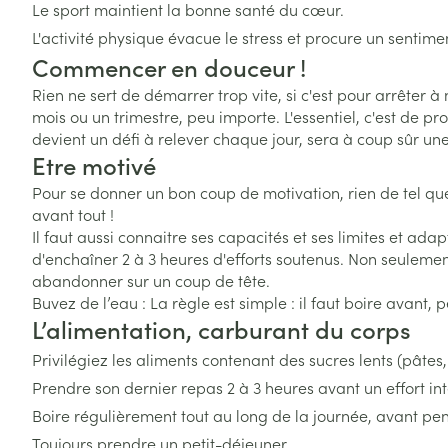
Afficher plus
Afficher plus
Naturopathie
Le sport maintient la bonne santé du cœur.
Afficher le sous-menu pour la
Soins des chev
L'activité physique évacue le stress et procure un sentime
Commencer en douceur !
Soins à domicile et
Afficher plus
Huiles végétale
Griffes et sabot
premiers soins
Soins à domicil
Peau
Afficher le sous-menu pour la 
Rien ne sert de démarrer trop vite, si c'est pour arrêter 
mois ou un trimestre, peu importe. L'essentiel, c'est de p
Piles
Désinfecter
Animaux et insectes
devient un défi à relever chaque jour, sera à coup sûr u
Digestion
Bouche
Afficher le sous-menu pour la
Etre motivé
Accessoires
Mycoses
Bouche sèche
Pour se donner un bon coup de motivation, rien de tel que
Médicaments
Matériel stérile
Boutons de fièv
Pelage, peau 
avant tout !
Afficher le sous-menu pour l
antiviraux
Brosses à dents
Il faut aussi connaitre ses capacités et ses limites et ada
Anti-prurigneu
d'enchaîner 2 à 3 heures d'efforts soutenus. Non seulement 
Accessoires int
abandonner sur un coup de tête.
fil dentaire
Buvez de l’eau : La règle est simple : il faut boire avant
Prothèses dent
L’alimentation, carburant du corps
Afficher plus
Privilégiez les aliments contenant des sucres lents (pâtes,
Aérosolthérapie
Jambes lourde
Prendre son dernier repas 2 à 3 heures avant un effort int
oxygène
Tablettes
Boire régulièrement tout au long de la journée, avant pend
appareils aéro
Pieds et jambe
Toujours prendre un petit-déjeuner.
Crème, gel et 