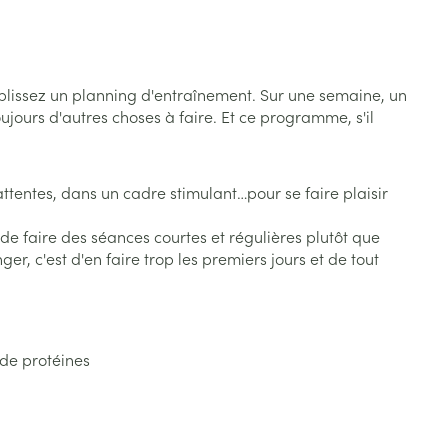
s
Afficher plus
tress
Puces et tiques
ins
Tests de diagnostic
Gorge et bouche
établissez un planning d'entraînement. Sur une semaine, un
ujours d'autres choses à faire. Et ce programme, s'il
Alcootest
Comprimés à sucer
Bouche, gueule ou bec
Oreilles
hérapie -
uttes
Tensiomètre
Spray - solution
aire
Bouchons d'oreilles
ttentes, dans un cadre stimulant…pour se faire plaisir
Test de cholestérol
nsements
Nettoyage des oreilles
Cardiofréquencemètre
e de faire des séances courtes et régulières plutôt que
 médicaux
er, c'est d'en faire trop les premiers jours et de tout
Gouttes auriculaires
Afficher plus
s
 de protéines
coagulant du
Matériel paramédical
Hémorroïdes
ie
Respiration et oxygène
olaire
Hygiène
ie
Salle de bains