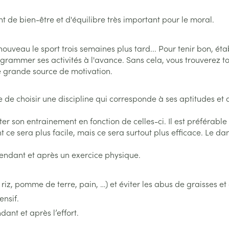
Afficher plus
Afficher plu
 catégorie Naturopathie
eux
nt de bien-être et d'équilibre très important pour le moral.
s
s
Homéopathie
Muscles et articulations
Humeur et s
e
Soins des plaies
Yeux
Premiers so
Nez
catégorie Soins à domicile et premiers soins
à nouveau le sport trois semaines plus tard... Pour tenir bon, 
rogrammer ses activités à l'avance. Sans cela, vous trouverez to
Feutre
Anti-infectieux
Podologie
Tablettes
ne grande source de motivation.
Oreilles
Yeux
Nez
Yeux
 catégorie Animaux et insectes
Gants
Antiallergiques et anti-
Cold - Hot t
Sprays - go
inflammatoires
chaud/froid
Spray
Lavage ocul
 de choisir une discipline qui corresponde à ses aptitudes et a
re -
Cicatrisants
ou plumage
Accessoires
a catégorie Médicaments
Décongestionnnants
Boîtes à pa
 électriques
Collyre
Brûlures
pter son entrainement en fonction de celles-ci. Il est préférabl
x
Glaucome
Dispositifs
ce sera plus facile, mais ce sera surtout plus efficace. Le dang
erdentaires -
Crème - gel
Afficher plus
Afficher plus
Afficher plu
Yeux secs
, pendant et après un exercice physique.
aires
 riz, pomme de terre, pain, …) et éviter les abus de graisses et
 et
s
Diabète
Coeur et système
Stomie
Diluant et 
ensif.
vasculaire
sang
Glucomètre
Poche stom
ant et après l’effort.
sol
s
Ongles
Protection s
spray
Bandelettes de test et
Plaque stom