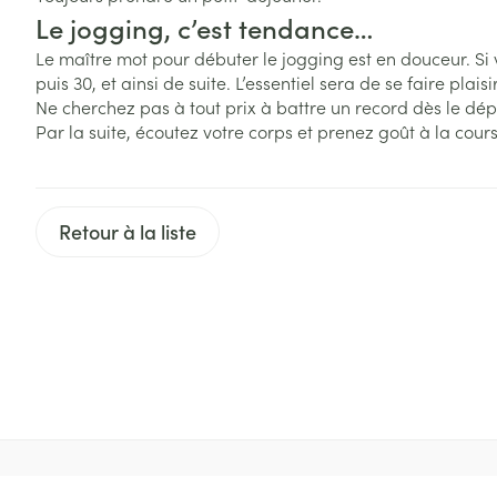
Accessoires aé
Le jogging, c’est tendance…
Pieds secs, call
crevasses
Oxygène
Le maître mot pour débuter le jogging est en douceur. Si
puis 30, et ainsi de suite. L’essentiel sera de se faire plaisir
Système respir
Ampoules
Ne cherchez pas à tout prix à battre un record dès le dép
Callosités
Par la suite, écoutez votre corps et prenez goût à la cou
Cors
Muscles et arti
Afficher plus
Retour à la liste
Infections
Aiguilles et ser
Seringues
Spécifiquement
hommes
Solution inject
Poux
Soins du corps
Aiguilles
Déodorants
Aiguilles stylo
Diagnostiques
Soins du visag
Afficher plus