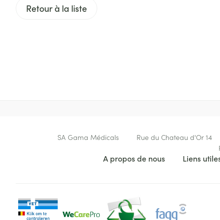
Retour à la liste
Accessoires aé
Pieds secs, call
crevasses
Oxygène
Système respir
Ampoules
Callosités
Cors
Muscles et arti
Afficher plus
Infections
Aiguilles et ser
Seringues
Contactez-nous
Spécifiquement
SA Gama Médicals
Rue du Chateau d'Or 14
hommes
Solution inject
Liens utiles
Poux
A propos de nous
Liens utile
Soins du corps
Aiguilles
Déodorants
Aiguilles stylo
Diagnostiques
Soins du visag
Afficher plus