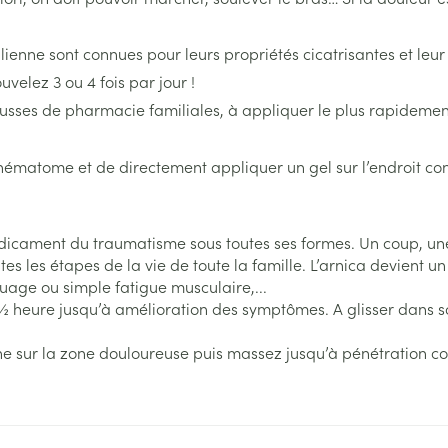
Afficher plus
Afficher plu
 catégorie Naturopathie
eux
italienne sont connues pour leurs propriétés cicatrisantes et l
s
s
Homéopathie
Muscles et articulations
Humeur et s
uvelez 3 ou 4 fois par jour !
e
Soins des plaies
Yeux
Premiers so
Nez
catégorie Soins à domicile et premiers soins
ousses de pharmacie familiales, à appliquer le plus rapidemen
Feutre
Anti-infectieux
Podologie
Tablettes
Oreilles
Yeux
Nez
Yeux
 catégorie Animaux et insectes
Gants
Antiallergiques et anti-
Cold - Hot t
Sprays - go
l’hématome et de directement appliquer un gel sur l’endroit c
inflammatoires
chaud/froid
Spray
Lavage ocul
re -
Cicatrisants
ou plumage
Accessoires
a catégorie Médicaments
Décongestionnnants
Boîtes à pa
 électriques
Collyre
Brûlures
icament du traumatisme sous toutes ses formes. Un coup, une c
x
Glaucome
Dispositifs
erdentaires -
Crème - gel
Afficher plus
s les étapes de la vie de toute la famille. L’arnica devient un
Afficher plus
Afficher plu
aquage ou simple fatigue musculaire,...
Yeux secs
s ½ heure jusqu’à amélioration des symptômes. A glisser dans
aires
e sur la zone douloureuse puis massez jusqu’à pénétration comp
 et
s
Diabète
Coeur et système
Stomie
Diluant et 
vasculaire
sang
Glucomètre
Poche stom
sol
s
Ongles
Protection s
spray
Bandelettes de test et
Plaque stom