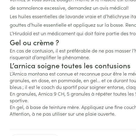
Afficher plus
Afficher plus
Naturopathie
de somnolence excessive, demandez un avis médical!
Afficher le sous-menu pour la
Soins des chev
Les huiles essentielles de lavande vraie et d’hélichryse 
Soins à domicile et
Afficher plus
Huiles végétale
Griffes et sabot
gouttes d’huile essentielle et appliquez sur la bosse. Reno
premiers soins
Soins à domicil
Peau
Afficher le sous-menu pour la 
L’Hirudoïd est un médicament qui doit faire partie des tr
Piles
Désinfecter
Gel ou crème ?
Animaux et insectes
Digestion
Bouche
Afficher le sous-menu pour la
Accessoires
Mycoses
En cas de contusion, il est préférable de ne pas masser 
risquerait d’amplifier le phénomène.
Bouche sèche
Médicaments
Matériel stérile
Boutons de fièv
L’arnica soigne toutes les contusions
Pelage, peau 
Afficher le sous-menu pour l
antiviraux
Brosses à dents
L’Arnica montana est connue et reconnue pour être le méd
Anti-prurigneu
Accessoires int
granules, en dose, en pommade, en gel… et ce durant toute
fil dentaire
bleus ; il est le coach du sportif pour soigner entorse, cl
En granules, Arnica 9 CH, 5 granules à répéter toutes le
Prothèses dent
sportive.
Afficher plus
En gel, à base de teinture mère. Appliquez une fine couch
Aérosolthérapie
Jambes lourde
Attention, à ne pas utiliser sur une plaie ouverte.
oxygène
Tablettes
appareils aéro
Pieds et jambe
Crème, gel et 