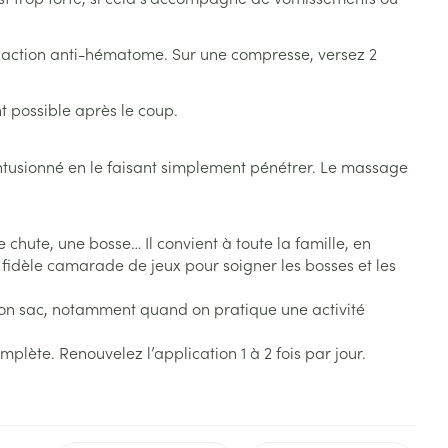
s
Afficher plus
eur action anti-hématome. Sur une compresse, versez 2
tress
Puces et tiques
ins
Tests de diagnostic
Gorge et bouche
t possible après le coup.
Alcootest
Comprimés à sucer
Bouche, gueule ou bec
Oreilles
hérapie -
uttes
Tensiomètre
Spray - solution
ontusionné en le faisant simplement pénétrer. Le massage
aire
Bouchons d'oreilles
Test de cholestérol
nsements
Nettoyage des oreilles
Cardiofréquencemètre
hute, une bosse… Il convient à toute la famille, en
 médicaux
Gouttes auriculaires
Afficher plus
 fidèle camarade de jeux pour soigner les bosses et les
s
 son sac, notamment quand on pratique une activité
lète. Renouvelez l’application 1 à 2 fois par jour.
coagulant du
Matériel paramédical
Hémorroïdes
ie
Respiration et oxygène
olaire
Hygiène
ie
Salle de bains