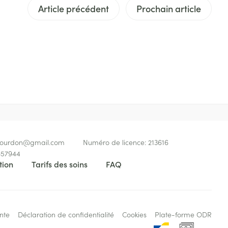
Article précédent
Prochain article
Bain et douche
Lit
Escarres
e
Voies urinaires
e
Afficher plus
au soleil
xiété et stress
Arrêter de fumer
s
Médicaments anti-
 orthopédie:
Instruments
tumoraux
rthopédiques
t hygiène
Démaquillage et
bourdon@
gmail.com
Numéro de licence:
213616
nettoyage
57944
Anesthésie
tion
Tarifs des soins
FAQ
 et
Lait, gel, huile et crème de
on
nettoyage
time
Tonic - lotion
ie
Médications diverses
pieds
Eau micellaire
nte
Déclaration de confidentialité
Cookies
Plate-forme ODR
s