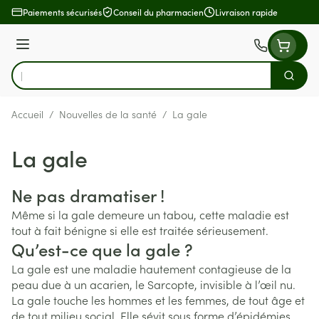
Aller au contenu
Paiements sécurisés
Conseil du pharmacien
Livraison rapide
Menu
Cherch
Rechercher
Accueil
/
Nouvelles de la santé
/
La gale
La gale
Ne pas dramatiser !
Même si la gale demeure un tabou, cette maladie est
tout à fait bénigne si elle est traitée sérieusement.
Qu’est-ce que la gale ?
La gale est une maladie hautement contagieuse de la
peau due à un acarien, le Sarcopte, invisible à l’œil nu.
La gale touche les hommes et les femmes, de tout âge et
de tout milieu social. Elle sévit sous forme d’épidémies