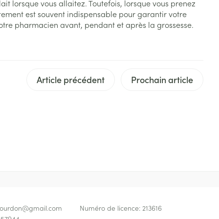
ait lorsque vous allaitez. Toutefois, lorsque vous prenez
Afficher plus
apie
oiseaux
Phytothérapie
Soins des plaies
s
tement est souvent indispensable pour garantir votre
s
Afficher plus
 votre pharmacien avant, pendant et après la grossesse.
tress
Puces et tiques
ins
Tests de diagnostic
Gorge et bouche
Alcootest
Comprimés à sucer
Article précédent
Prochain article
Bouche, gueule ou bec
Oreilles
hérapie -
uttes
Tensiomètre
Spray - solution
aire
Bouchons d'oreilles
Test de cholestérol
nsements
Nettoyage des oreilles
Cardiofréquencemètre
 médicaux
Gouttes auriculaires
Afficher plus
s
coagulant du
Matériel paramédical
Hémorroïdes
bourdon@
gmail.com
Numéro de licence:
213616
ie
Respiration et oxygène
57944