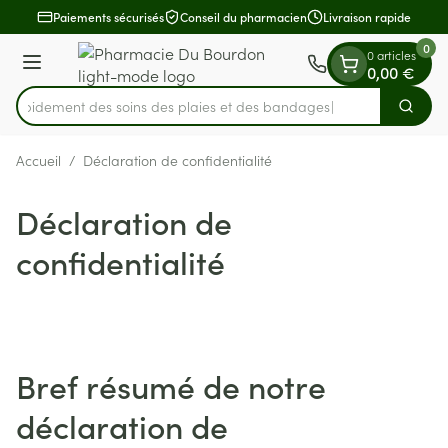
Diapositive 1 de 1
Aller au contenu
Paiements sécurisés
Conseil du pharmacien
Livraison rapide
0
0 articles
Menu
0,00 €
z rapidement des soins des plaies et des bandages
Cherch
Rechercher
Accueil
/
Déclaration de confidentialité
Déclaration de
confidentialité
Bref résumé de notre
déclaration de