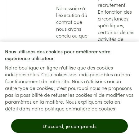
recrutement.
Nécessaire à
En fonction des
l'exécution du
circonstances
contrat que
spécifiques,
nous avons
certaines de ces
conclu ou que
activités de
nous
traitement sont
envisageons
Nous utilisons des cookies pour améliorer votre
nécessaires à
de conclure
expérience utilisateur.
l'exécution du
avec vous
contrat que
Notre boutique en ligne n'utilise que des cookies
Catégorie 6
(article 6,
nous souhaitons
indispensables. Ces cookies sont indispensables au bon
Vos
paragraphe
conclure avec
fonctionnement de notre site. Nous n'utilisons aucun
coordonnées
1, point b), de
vous. D'autres
autre type de cookies ; c'est pourquoi nous ne proposons
en tant que
la loi sur la
sont nécessaires
pas la possibilité de refuser les cookies ni de modifier vos
demandeur
protection
à la poursuite
paramètres en la matière. Nous expliquons cela en
d'emploi
des données).
de nos intérêts
détail dans notre
politique en matière de cookies
et/ou
légitimes dans
votre
le cadre de
consentement
D'accord, je comprends
l'amélioration
(art. 6.1.a
de nos
GDPR)