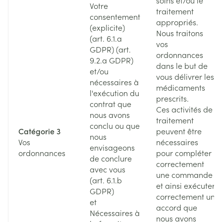
soins et/ou le
Votre
traitement
consentement
appropriés.
(explicite)
Nous traitons
(art. 6.1.a
vos
GDPR) (art.
ordonnances
9.2.a GDPR)
dans le but de
et/ou
vous délivrer les
nécessaires à
médicaments
l'exécution du
prescrits.
contrat que
Ces activités de
nous avons
traitement
conclu ou que
Catégorie 3
peuvent être
nous
Vos
nécessaires
envisageons
ordonnances
pour compléter
de conclure
correctement
avec vous
une commande
(art. 6.1.b
et ainsi exécuter
GDPR)
correctement un
et
accord que
Nécessaires à
nous avons