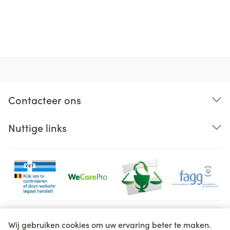
Organisaties
Bota
Merken
Bota
Breedte
110 mm
Lengte
259 mm
Contacteer ons
Diepte
22 mm
Nuttige links
Hoeveelheid
Stuk
Verpakking
Behoud
Kamertemperatuur (15°C - 25°C)
Juridische links
Wij gebruiken cookies om uw ervaring beter te maken.