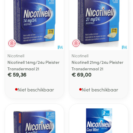
Geneesmiddel
Geneesmiddel
Nicotinell
Nicotinell
Nicotinell 14mg/24u Pleister
Nicotinell 21mg/24u Pleister
Transdermaal 21
Transdermaal 21
€ 59,36
€ 69,00
Niet beschikbaar
Niet beschikbaar