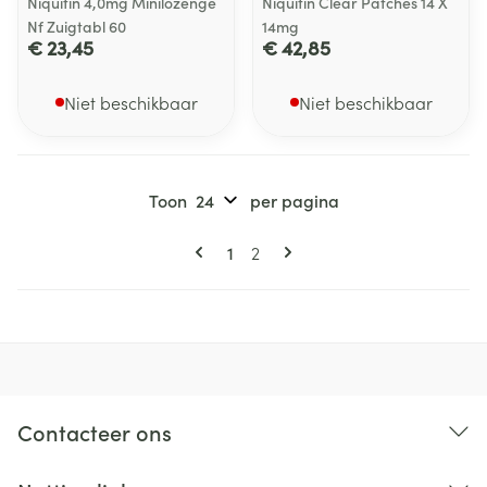
Niquitin 4,0mg Minilozenge
Niquitin Clear Patches 14 X
Nf Zuigtabl 60
14mg
€ 23,45
€ 42,85
Niet beschikbaar
Niet beschikbaar
Toon
per pagina
Pagina's
U lees momenteel pagina
Pagina
1
2
Contacteer ons