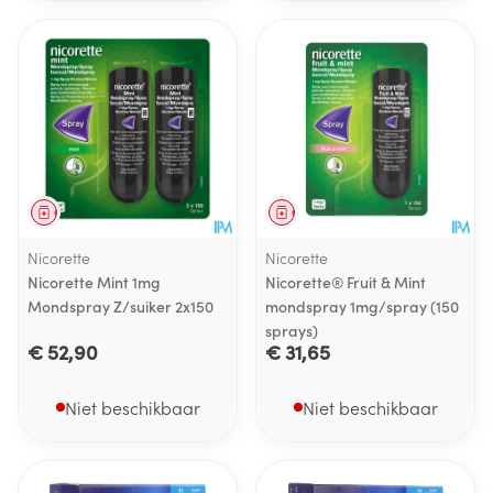
Geneesmiddel
Geneesmiddel
Nicorette
Nicorette
Nicorette Mint 1mg
Nicorette® Fruit & Mint
Mondspray Z/suiker 2x150
mondspray 1mg/spray (150
sprays)
€ 52,90
€ 31,65
Niet beschikbaar
Niet beschikbaar