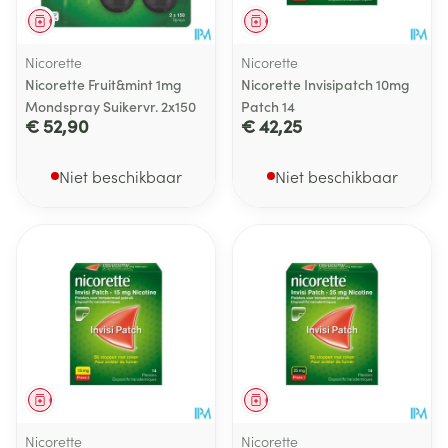
Geneesmiddel
Geneesmiddel
Nicorette
Nicorette
Nicorette Fruit&mint 1mg
Nicorette Invisipatch 10mg
Mondspray Suikervr. 2x150
Patch 14
€ 52,90
€ 42,25
Niet beschikbaar
Niet beschikbaar
Geneesmiddel
Geneesmiddel
Nicorette
Nicorette