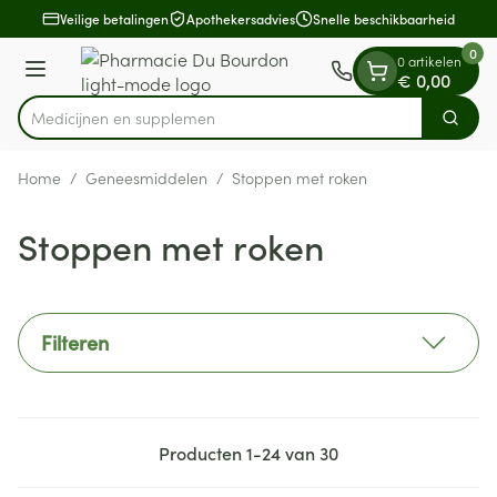
Dia 1 van 1
Ga naar de inhoud
Veilige betalingen
Apothekersadvies
Snelle beschikbaarheid
0
0 artikelen
Menu
€ 0,00
Me
Zoek
Product, merk, categorie...
Home
/
Geneesmiddelen
/
Stoppen met roken
Stoppen met roken
Filteren
Producten
1
-
24
van
30