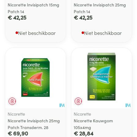
Nicorette Invisipatch 15mg
Nicorette Invisipatch 25mg
Patch 14
Patch 14
€ 42,25
€ 42,25
Niet beschikbaar
Niet beschikbaar
Geneesmiddel
Geneesmiddel
Nicorette
Nicorette
Nicorette Invisipatch 25mg
Nicorette Kauwgom
Patch Transderm. 28
105x4mg
€ 69,90
€ 28,84