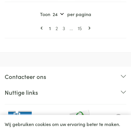
Toon
per pagina
Pagina's
U lees momenteel pagina
Pagina
Pagina
Pagina
1
2
3
...
15
Contacteer ons
Nuttige links
Wij gebruiken cookies om uw ervaring beter te maken.