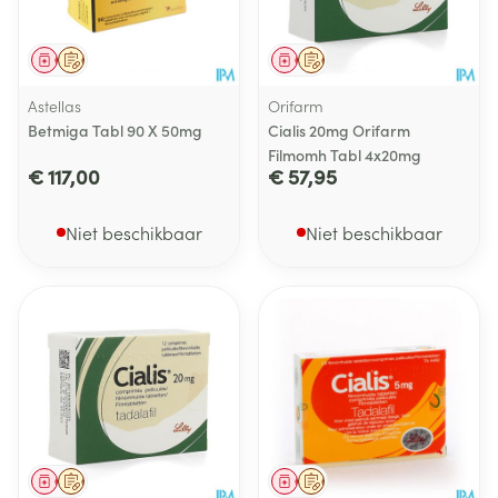
Geneesmiddel
Op voorschrift
Geneesmiddel
Op voorschrift
Astellas
Orifarm
Betmiga Tabl 90 X 50mg
Cialis 20mg Orifarm
Filmomh Tabl 4x20mg
€ 117,00
€ 57,95
Niet beschikbaar
Niet beschikbaar
Geneesmiddel
Op voorschrift
Geneesmiddel
Op voorschrift