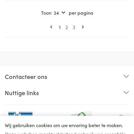
Toon
per pagina
Pagina's
U lees momenteel pagina
Pagina
Pagina
1
2
3
Contacteer ons
Nuttige links
Wij gebruiken cookies om uw ervaring beter te maken.