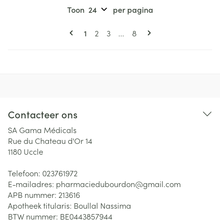
Toon
per pagina
Pagina's
U lees momenteel pagina
Pagina
Pagina
Pagina
1
2
3
...
8
Contacteer ons
SA Gama Médicals
Rue du Chateau d'Or 14
1180
Uccle
Telefoon:
023761972
E-mailadres:
pharmaciedubourdon@
gmail.com
APB nummer:
213616
Apotheek titularis:
Boullal Nassima
BTW nummer:
BE0443857944