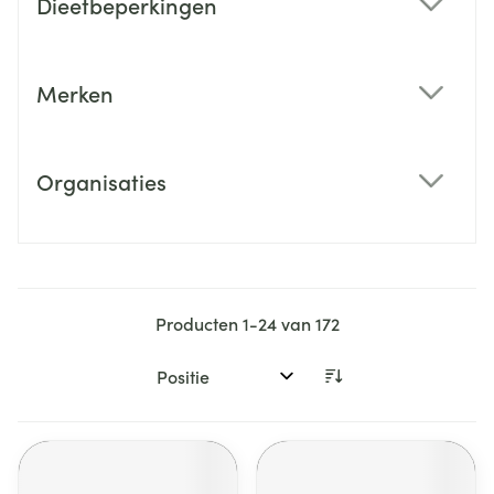
Dieetbeperkingen
filter
Merken
filter
Organisaties
filter
Producten
1
-
24
van
172
Sorteer op: