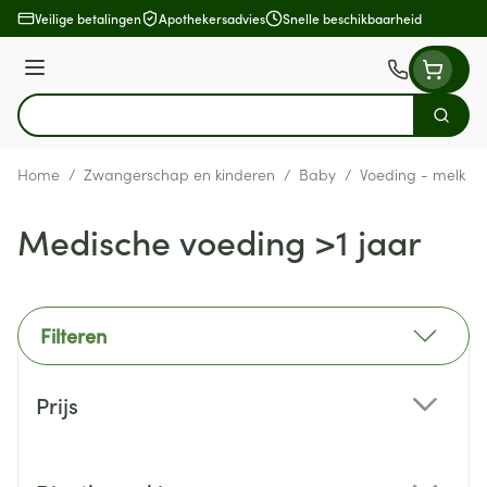
Ga naar de inhoud
Veilige betalingen
Apothekersadvies
Snelle beschikbaarheid
Menu
Zoek
Product, merk, categorie...
Home
/
Zwangerschap en kinderen
/
Baby
/
Voeding - melk
/
Medische voeding >1 jaar
Filteren
Doorgaan naar productlijst
Prijs
filter