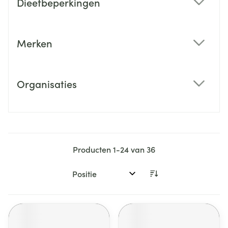
Dieetbeperkingen
filter
Merken
filter
Organisaties
filter
Producten
1
-
24
van
36
Sorteer op: