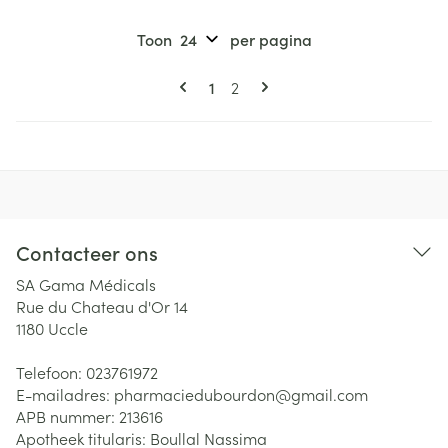
Toon
per pagina
Pagina's
U lees momenteel pagina
Pagina
1
2
Contacteer ons
SA Gama Médicals
Rue du Chateau d'Or 14
1180
Uccle
Telefoon:
023761972
E-mailadres:
pharmaciedubourdon@
gmail.com
APB nummer:
213616
Apotheek titularis:
Boullal Nassima