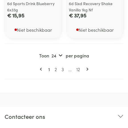
6d Sports Drink Blueberry
6d Sixd Recovery Shake
6x33g
Vanilla 1kg Nf
€ 15,95
€ 37,95
Niet beschikbaar
Niet beschikbaar
Toon
per pagina
Pagina's
U lees momenteel pagina
Pagina
Pagina
Pagina
1
2
3
...
12
Contacteer ons