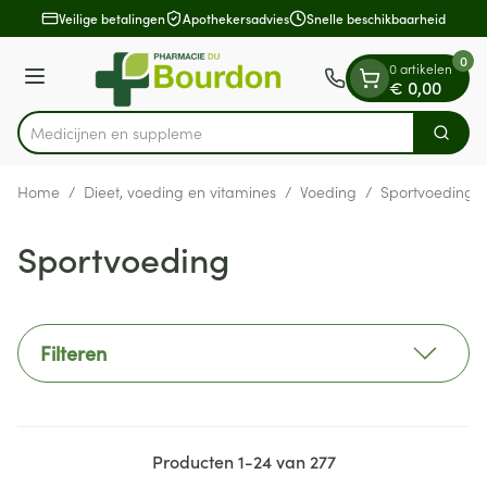
Dia 1 van 1
Ga naar de inhoud
Veilige betalingen
Apothekersadvies
Snelle beschikbaarheid
0
0 artikelen
Menu
€ 0,00
Med
Zoek
Product, merk, categorie...
Home
/
Dieet, voeding en vitamines
/
Voeding
/
Sportvoeding
Sportvoeding
Filteren
Producten
1
-
24
van
277