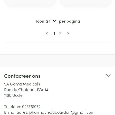
Toon
per pagina
Pagina's
U lees momenteel pagina
Pagina
1
2
Contacteer ons
SA Gama Médicals
Rue du Chateau d'Or 14
1180
Uccle
Telefoon:
023761972
E-mailadres:
pharmaciedubourdon@
gmail.com