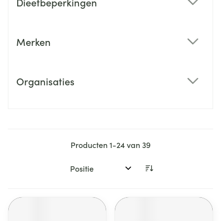
Dieetbeperkingen
filter
Merken
filter
Organisaties
filter
Producten
1
-
24
van
39
Sorteer op: