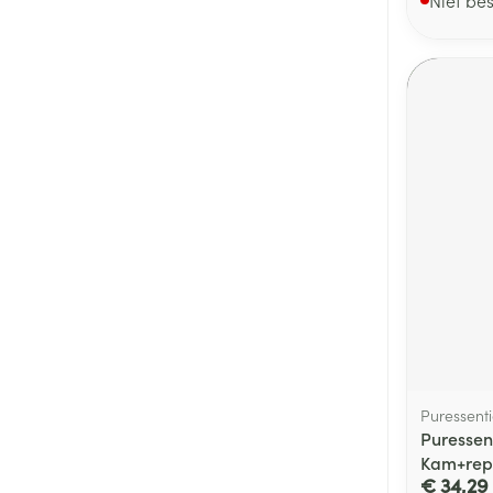
Puressenti
Puressent
Kam+rep
€ 34,29