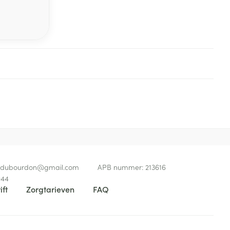
edubourdon@
gmail.com
APB nummer:
213616
944
ift
Zorgtarieven
FAQ