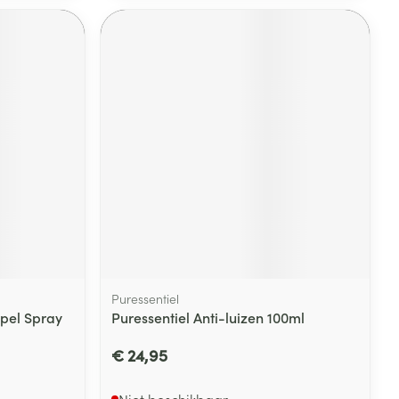
rende
Parfums en
geurproducten
CBD
Puressentiel
epel Spray
Puressentiel Anti-luizen 100ml
€ 24,95
Niet beschikbaar