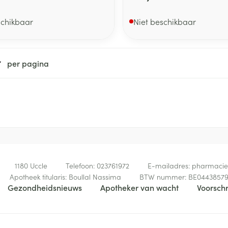
schikbaar
Niet beschikbaar
per pagina
1180
Uccle
Telefoon:
023761972
E-mailadres:
pharmaci
Apotheek titularis:
Boullal Nassima
BTW nummer:
BE0443857
Gezondheidsnieuws
Apotheker van wacht
Voorschr