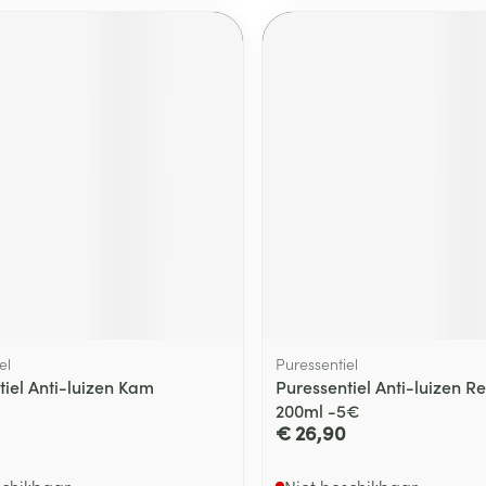
ging
Supplementen
Insectenwe
Mondmaskers
middelen
ssen
 -
id
d
Zelfbruiner
Scheren
el
Puressentiel
tiel Anti-luizen Kam
Puressentiel Anti-luizen R
200ml -5€
€ 26,90
schikbaar
Niet beschikbaar