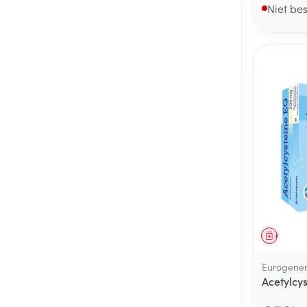
Niet be
Genees
Eurogener
Acetylcy