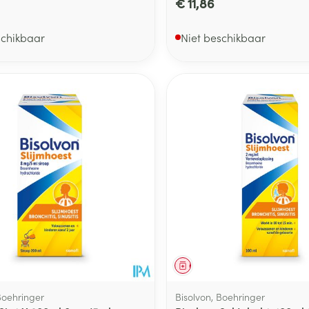
€ 11,86
schikbaar
Niet beschikbaar
middel
Geneesmiddel
Boehringer
Bisolvon, Boehringer