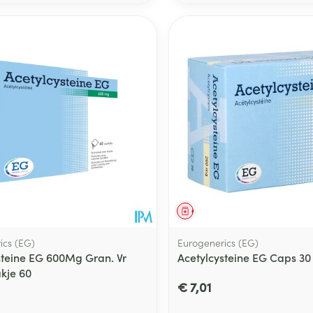
Toon meer
ging
Supplementen
Insectenwe
Mondmaskers
middelen
ssen
 -
id
d
middel
Geneesmiddel
ics (EG)
Eurogenerics (EG)
Zelfbruiner
Scheren
steine EG 600Mg Gran. Vr
Acetylcysteine EG Caps 30
kje 60
€ 7,01