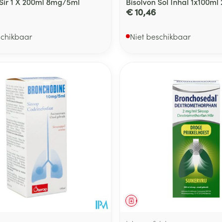
 Sir 1 X 200ml 8mg/5ml
Bisolvon Sol Inhal 1x100m
€ 10,46
schikbaar
Niet beschikbaar
middel
voorschrift
Geneesmiddel