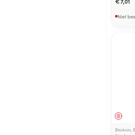
€ 7,01
Niet be
Genees
Bisolvon, 