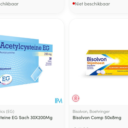
schikbaar
Niet beschikbaar
middel
Geneesmiddel
ics (EG)
Bisolvon, Boehringer
steine EG Sach 30X200Mg
Bisolvon Comp 50x8mg