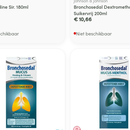
Johnson & Johnson
ine Sir. 180ml
Bronchosedal Dextrometho
Suikervrij 200ml
€ 10,66
schikbaar
Niet beschikbaar
middel
Geneesmiddel