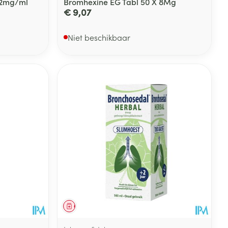
l 2mg/ml
Bromhexine EG Tabl 50 X 8Mg
€ 9,07
Niet beschikbaar
Geneesmiddel