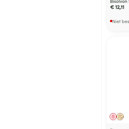
Bisolvon
€ 12,11
Niet be
Genees
Op 