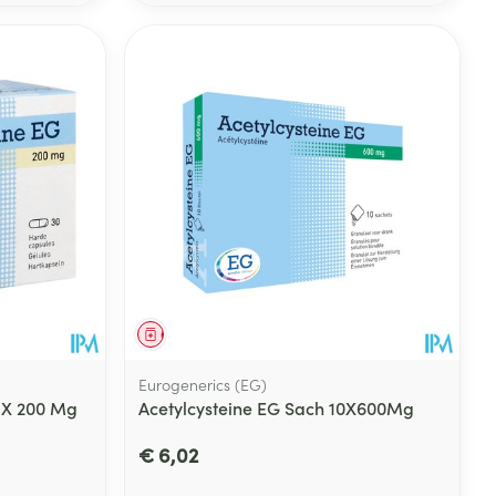
rende
Parfums en
geurproducten
Geneesmiddel
Eurogenerics (EG)
CBD
 X 200 Mg
Acetylcysteine EG Sach 10X600Mg
€ 6,02