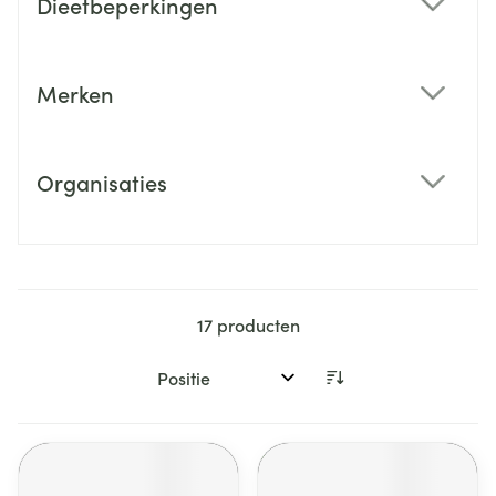
Dieetbeperkingen
filter
Merken
filter
Organisaties
filter
17
producten
Sorteer op: