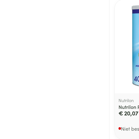
Toon meer
Haar
Gezichtsverzor
Pillendozen en
accessoires
Pigmentstoorni
Gevoelige huid
geïrriteerde hu
Gemengde hui
Doffe huid
Toon meer
Nutrilon
Nutrilon
€ 20,07
Snurken
Niet be