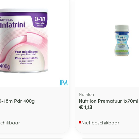
len
Kalk- en schimmelnagels
Teststrips en naalden
Lippen
Stomaplaat
oires
spray
Nagelbijten
Overige diabetes
Zonnebank
Accessoires
producten
Nagelversterkend
Voorbereidi
doorn
Naalden voor
Toon meer
Toon meer
lsel
Hormonaal stelsel
Gynaecolog
insulinespuiten
Toon meer
richten
Zenuwstelsel
Slapelooshe
en stress
 mannen
Make-up
Seksualiteit
hygiene
iten
Sondes, baxters en
Bandages e
rging
Make-up penselen en
catheters
- orthopedi
Condooms e
Immuniteit
verbanden
Allergie
gebruiksvoorwerpen
Nutrilon
Sondes
Intiem welzi
injectie
Eyeliner - oogpotlood
i 0-18m Pdr 400g
Nutrilon Prematuur 1x70ml
Buik
ging
€ 1,13
Accessoires voor sondes
Intieme ver
Mascara
Acne
Oor
Arm
Baxters
Massage
nsulinepen -
Oogschaduw
schikbaar
Niet beschikbaar
Elleboog
Catheters
Toon meer
Toon meer
Enkel en voe
Afslanken
Homeopath