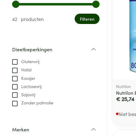
kinderen
Verzorging
Laxeermiddele
Gebruik de pijltjestoetsen links en rechts om de minim
Toon submenu voor Zwangersc
Toon meer
Toon meer
Oligo-element
Honden
Toon meer
Toon meer
42 producten
Filteren
Vitaliteit 50+
Toon submenu voor Vitaliteit 5
Thuiszorg
Plantaardige o
Nagels en hoe
Natuur geneeskunde
Mond
Huid
Toon submenu voor Natuur ge
Batterijen
Dieetbeperkingen
Droge mond
Ontsmetten en
Thuiszorg en EHBO
filter
Toebehoren
Spijsvertering
desinfecteren
Toon submenu voor Thuiszorg
Glutenvrij
Elektrische tan
Steriel materia
Schimmels
Halal
Dieren en insecten
Interdentaal - f
Toon submenu voor Dieren en 
Vacht, huid of 
Koosjer
Koortsblaasjes 
Kunstgebit
Nutrilon
Lactosevrij
Geneesmiddelen
Jeuk
Nutrilon
Toon meer
Toon submenu voor Geneesmi
Sojavrij
€ 25,74
Zonder palmolie
Niet be
Voeten en ben
Aerosoltherapi
zuurstof
Zware benen
Merken
Droge voeten, e
filter