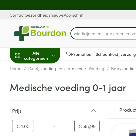
Ga naar de inhoud
Dia 1 van 1
Contact
Gezondheidsnieuws
Voorschrift
Product, merk, categorie...
Alle
Promoties
Schoonheid, verzorg
categorieën
Home
/
Dieet, voeding en vitamines
/
Voeding
/
Babyvoedin
Promoties
Medische voeding 0-1 jaar
Schoonheid, verzorging
Haar en Hoofd
Afslanken
Zwangerschap
Geheugen
Aromatherapie
Lenzen en brill
Insecten
Maag darm ste
en hygiëne
Toon submenu voor Schoonheid
Kammen - ont
Maaltijdverva
Zwangerschaps
Verstuiver
Lensproducten
Verzorging ins
Maagzuur
Doorgaan naar productlijst
Produc
Prijs
Dieet, voeding en
Seksualiteit
Beschadigd ha
Eetlustremmer
Borstvoeding
Essentiële oliën
Brillen
Anti insecten
Lever, galblaas
filter
vitamines
hoofdirritatie
pancreas
Toon submenu voor Dieet, voe
Platte buik
Lichaamsverzo
Complex - com
Teken tang of p
-
Minimumwaarde
Maximale waarde
€ 1,00
€ 45,99
Styling - spray 
Braken
Vetverbranders
Vitamines en 
Zwangerschap en
Zware benen