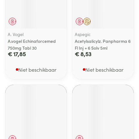
Geneesmiddel
Geneesmiddel
Op voorschrift
A. Vogel
Aspegic
A.vogel Echinaforcemed
Acetylsalicylz. Panpharma 6
750mg Tabl 30
Fl Inj + 6 Solv 5ml
€ 17,85
€ 8,53
Niet beschikbaar
Niet beschikbaar