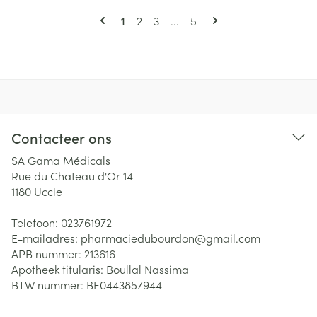
Pagina's
U lees momenteel pagina
Pagina
Pagina
Pagina
1
2
3
...
5
Contacteer ons
SA Gama Médicals
Rue du Chateau d'Or 14
1180
Uccle
Telefoon:
023761972
E-mailadres:
pharmaciedubourdon@
gmail.com
APB nummer:
213616
Apotheek titularis:
Boullal Nassima
BTW nummer:
BE0443857944