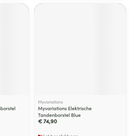
rende
Parfums en
geurproducten
CBD
Myvariations
borstel
Myvariations Elektrische
Tandenborstel Blue
€ 74,90
Niet beschikbaar