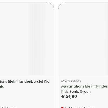
ging
Supplementen
Insectenwe
Mondmaskers
middelen
ssen
 -
id
d
Zelfbruiner
Scheren
ions Elektr.tandenborstel Kid
Myvariations
Myvariations Elektr.tanden
nh.
Kids Sonic Green
€ 54,90
schikbaar
Niet beschikbaar