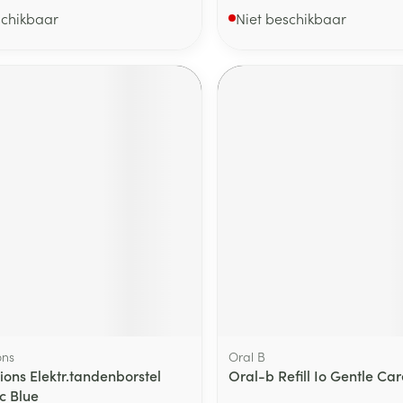
schikbaar
Niet beschikbaar
ons
Oral B
ions Elektr.tandenborstel
Oral-b Refill Io Gentle Car
c Blue