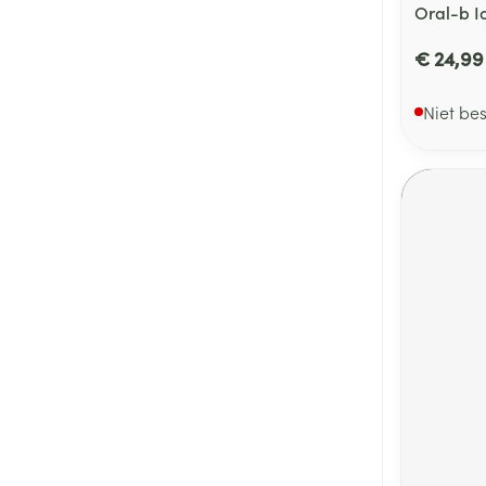
Oral-b I
€ 24,99
Niet be