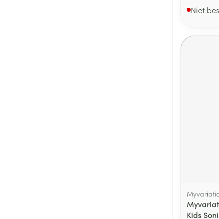
Niet be
Myvariati
Myvariat
Kids Soni