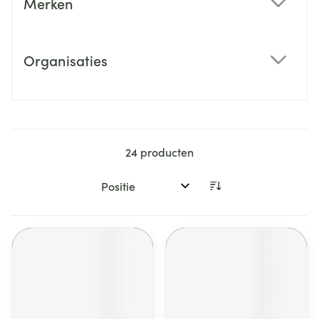
Merken
filter
Organisaties
filter
24
producten
Sorteer op: