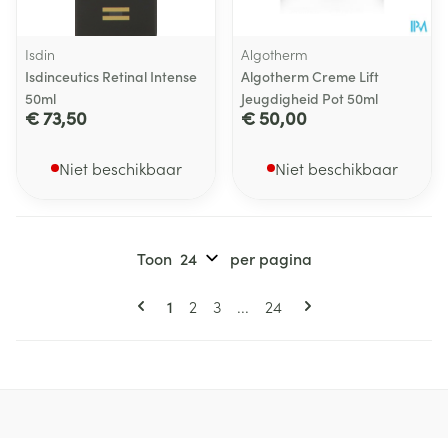
Isdin
Algotherm
Isdinceutics Retinal Intense
Algotherm Creme Lift
50ml
Jeugdigheid Pot 50ml
€ 73,50
€ 50,00
Niet beschikbaar
Niet beschikbaar
Toon
per pagina
Pagina's
U lees momenteel pagina
Pagina
Pagina
Pagina
1
2
3
...
24