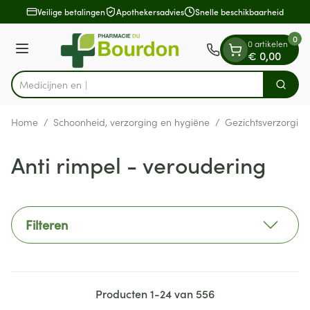
Dia 1 van 1
Ga naar de inhoud
Veilige betalingen
Apothekersadvies
Snelle beschikbaarheid
0
0 artikelen
Menu
€ 0,00
Zoek
Product, merk, categorie...
Home
/
Schoonheid, verzorging en hygiëne
/
Gezichtsverzorging
Anti rimpel - veroudering
Filteren
Producten
1
-
24
van
556