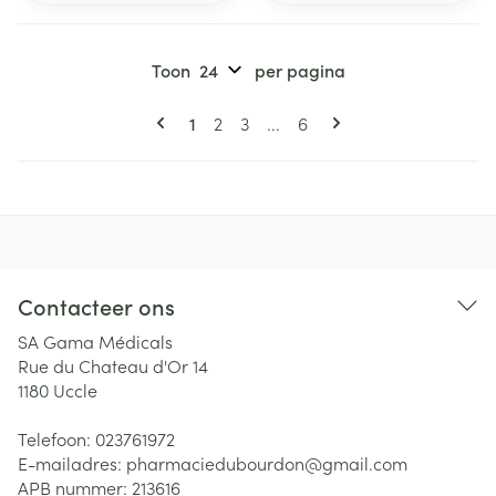
Toon
per pagina
Pagina's
U lees momenteel pagina
Pagina
Pagina
Pagina
1
2
3
...
6
Contacteer ons
SA Gama Médicals
Rue du Chateau d'Or 14
1180
Uccle
Telefoon:
023761972
E-mailadres:
pharmaciedubourdon@
gmail.com
APB nummer:
213616