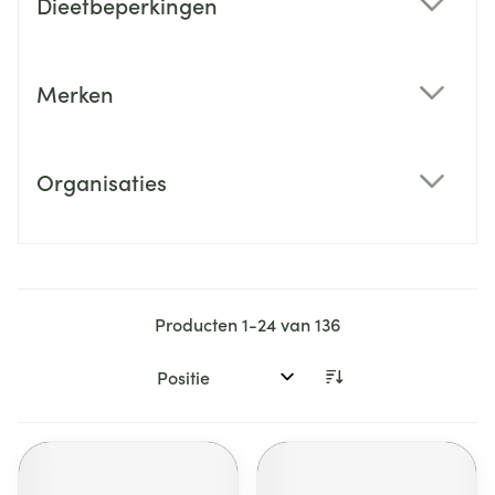
Dieetbeperkingen
filter
Merken
filter
Organisaties
filter
Producten
1
-
24
van
136
Sorteer op: