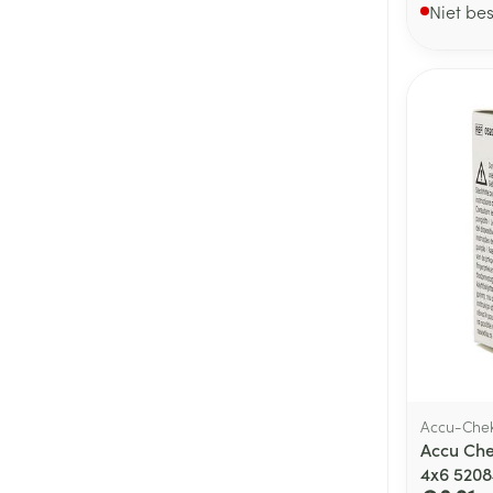
Niet be
Accu-Che
Accu Che
4x6 520