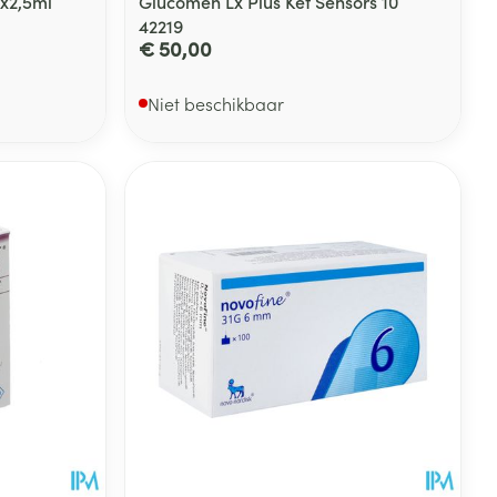
1x2,5ml
Glucomen Lx Plus Ket Sensors 10
42219
€ 50,00
Niet beschikbaar