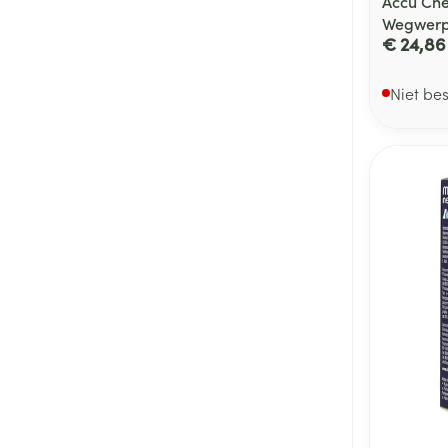
Accu Chek
Wegwerp
€ 24,86
Niet be