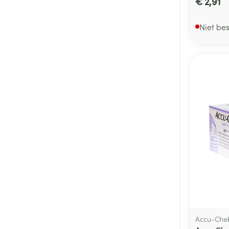
€ 2,91
Niet be
Accu-Che