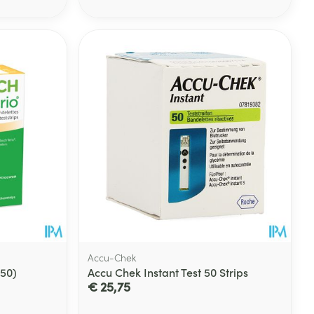
rende
Parfums en
geurproducten
CBD
Accu-Chek
(50)
Accu Chek Instant Test 50 Strips
€ 25,75