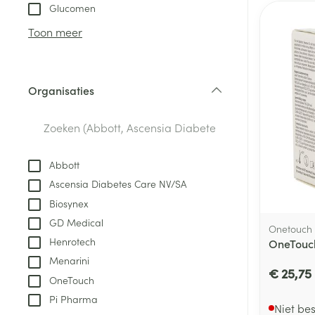
Aerosol toestel
kloven
Tabletten
Glucomen
Aerosol access
Blaren
Creme, gel en 
Toon meer
Zuurstof
Eelt
Eksteroog - lik
Ademhalingsste
Organisaties
Toon meer
filter
Spieren en gew
Specifiek voor
Abbott
Naalden en spu
Ascensia Diabetes Care NV/SA
Lichaamsverzo
Infecties
Biosynex
Spuiten
Deodorant
GD Medical
Oplossing voor 
Onetouch
Gezichtsverzor
Henrotech
OneTouch 
Naalden
Luizen
Menarini
€ 25,75
Naalden voor i
OneTouch
pennaalden
Pi Pharma
Diagnostica
Niet be