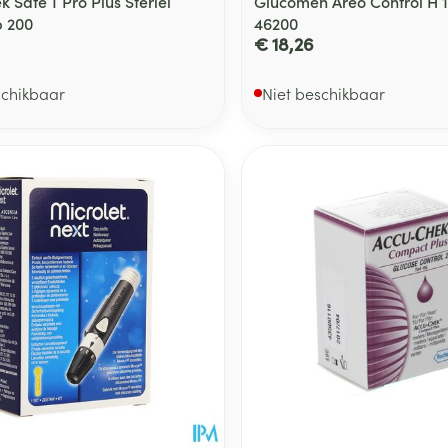
 Safe T Pro Plus Steriel
Glucomen Areo Control H 
 200
46200
€ 18,26
schikbaar
Niet beschikbaar