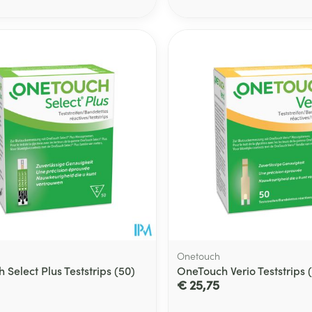
Toon meer
ging
Supplementen
Insectenwe
Mondmaskers
middelen
ssen
 -
id
d
Zelfbruiner
Scheren
Onetouch
Select Plus Teststrips (50)
OneTouch Verio Teststrips 
€ 25,75