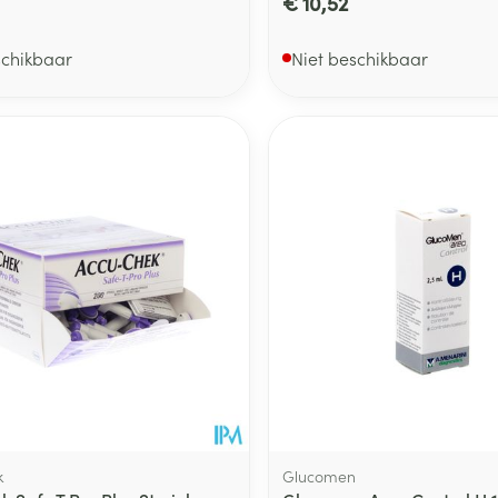
€ 10,52
schikbaar
Niet beschikbaar
k
Glucomen