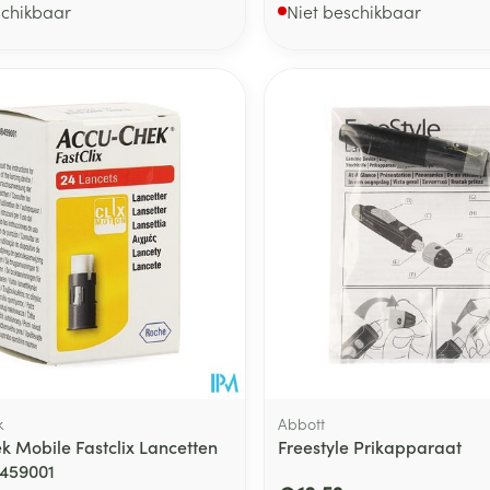
schikbaar
Niet beschikbaar
k
Abbott
k Mobile Fastclix Lancetten
Freestyle Prikapparaat
8459001