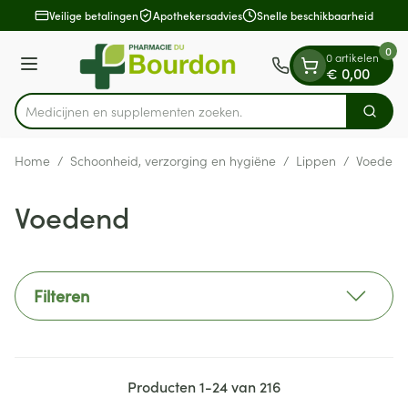
Dia 1 van 1
Ga naar de inhoud
Veilige betalingen
Apothekersadvies
Snelle beschikbaarheid
0
0 artikelen
Menu
€ 0,00
Medicijnen en supp
Zoek
Product, merk, categorie...
Home
/
Schoonheid, verzorging en hygiëne
/
Lippen
/
Voedend
Voedend
Filteren
Producten
1
-
24
van
216