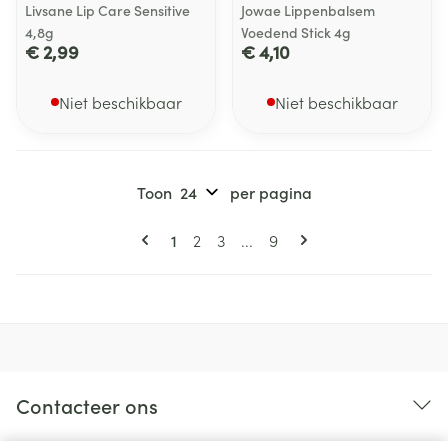
Livsane Lip Care Sensitive
Jowae Lippenbalsem
4,8g
Voedend Stick 4g
€ 2,99
€ 4,10
Niet beschikbaar
Niet beschikbaar
Toon
per pagina
Pagina's
U lees momenteel pagina
Pagina
Pagina
Pagina
1
2
3
...
9
Contacteer ons